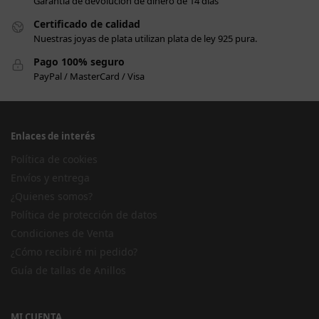
Garantía de devolución de dinero de 14 días
Certificado de calidad
Nuestras joyas de plata utilizan plata de ley 925 pura.
Pago 100% seguro
PayPal / MasterCard / Visa
Enlaces de interés
Política de cookies
Envíos y entrega
¿Quienes somos?
Política de protección de datos
Condiciones de Venta
¿Cómo recibiré mi pedido?
Guía de tallas de Anillos
MI CUENTA