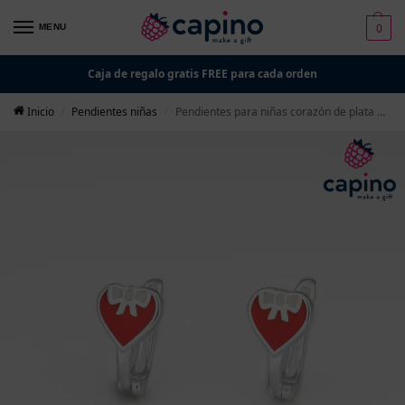
0
MENU
Caja de regalo gratis FREE para cada orden
Inicio
Pendientes niñas
Pendientes para niñas corazón de plata Annie
/
/