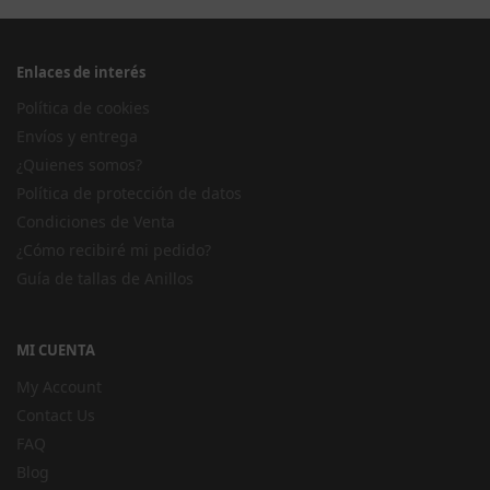
Enlaces de interés
Política de cookies
Envíos y entrega
¿Quienes somos?
Política de protección de datos
Condiciones de Venta
¿Cómo recibiré mi pedido?
Guía de tallas de Anillos
MI CUENTA
My Account
Contact Us
FAQ
Blog