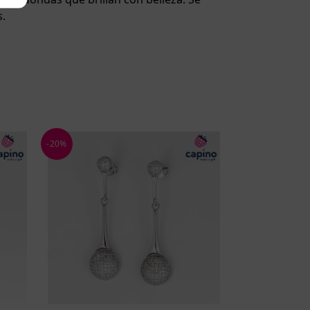
s.
-20%