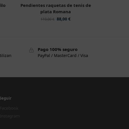
ilo
Pendientes raquetas de tenis de
plata Romana
88,00
€
110,00
€
Pago 100% seguro
tilizan
PayPal / MasterCard / Visa
Seguir
Facebook
Instagram