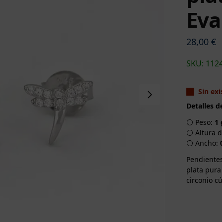
Eva
28,00
€
SKU: 112
Sin exi
Detalles d
⚪ Peso:
1 
⚪ Altura d
⚪ Ancho:
Pendientes
plata pura
circonio c