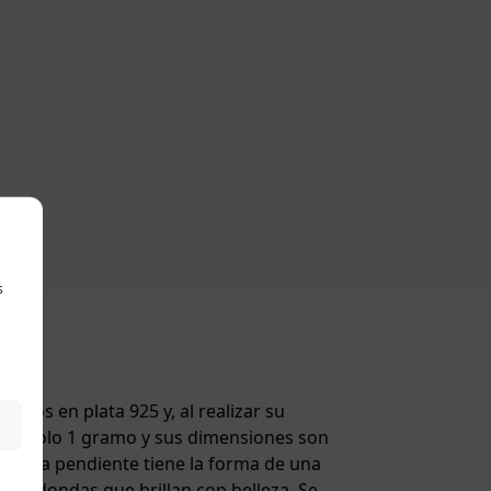
s
ados en plata 925 y, al realizar su
e tan solo 1 gramo y sus dimensiones son
e: cada pendiente tiene la forma de una
as redondas que brillan con belleza. Se