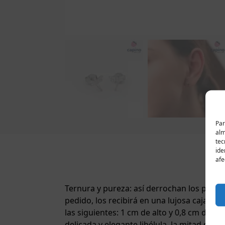
Par
alm
tec
ide
afe
Ternura y pureza: así derrochan los pendie
pedido, los recibirá en una lujosa caja de
las siguientes: 1 cm de alto y 0,8 cm de 
delicada y elegante libélula, la mitad de 