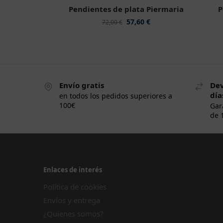
Pendientes de plata Piermaria
P
57,60
€
72,00
€
Envío gratis
Dev
día
en todos los pedidos superiores a
100€
Gar
de 
Enlaces de interés
Política de cookies
Envíos y entrega
¿Quienes somos?