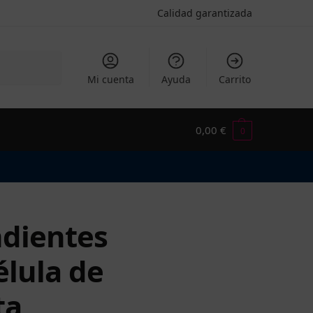
Calidad garantizada
Buscar
Mi cuenta
Ayuda
Carrito
0,00
€
0
dientes
élula de
ta