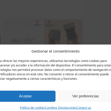
Gestionar el consentimiento
a ofrecer las mejores experiencias, utilizamos tecnologías como cookies para
acenar y/o acceder a la información del dispositivo. El consentimiento para esta
nologías nos permitirá procesar datos como el comportamiento de navegación o
ntificadores únicos en este sitio. No consentir o retirar el consentimiento puede
Descripción
Valoraciones
ctar negativamente a ciertas características y funciones.
0
ntes de plata Evangelista con forma de libélula. Están elabor
Aceptar
Ver preferencias
 regalo con un certificado de calidad de plata. Su peso es d
ancho. A pesar de su pequeño tamaño, su diseño los distingu
Política de cookies
Cambios Devoluciones
Contact us
la cual está incrustada con pequeñas circonitas cúbicas blanc