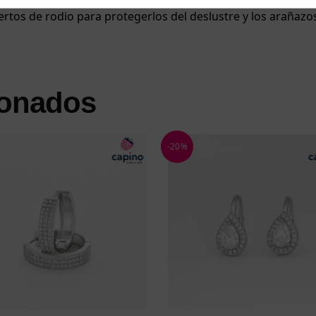
iertos de rodio para protegerlos del deslustre y los arañazo
ionados
-20%