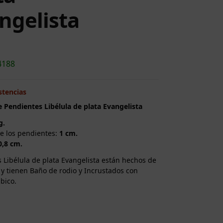
ngelista
4188
stencias
e Pendientes Libélula de plata Evangelista
g.
e los pendientes:
1 cm.
0,8 cm.
 Libélula de plata Evangelista están hechos de
 y tienen Baño de rodio y Incrustados con
úbico.