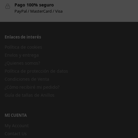
Pago 100% seguro
PayPal / MasterCard / Visa
Enlaces de interés
Política de cookies
Envíos y entrega
¿Quienes somos?
Política de protección de datos
Condiciones de Venta
¿Cómo recibiré mi pedido?
Guía de tallas de Anillos
MI CUENTA
My Account
Contact Us