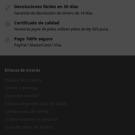
Devoluciones fáciles en 30 días
Garantía de devolución de dinero de 14 días
Certificado de calidad
Nuestras joyas de plata utilizan plata de ley 925 pura.
Pago 100% seguro
PayPal / MasterCard / Visa
Enlaces de interés
Política de cookies
Envíos y entrega
¿Quienes somos?
Política de protección de datos
Condiciones de Venta
¿Cómo recibiré mi pedido?
Guía de tallas de Anillos