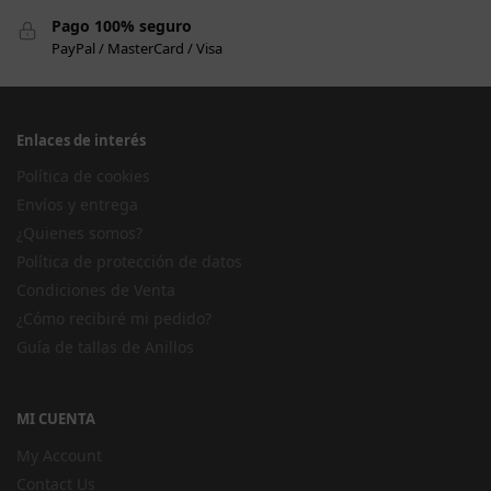
Pago 100% seguro
PayPal / MasterCard / Visa
Enlaces de interés
Política de cookies
Envíos y entrega
¿Quienes somos?
Política de protección de datos
Condiciones de Venta
¿Cómo recibiré mi pedido?
Guía de tallas de Anillos
MI CUENTA
My Account
Contact Us