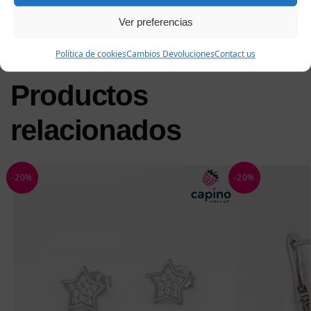
atemporal. Los aros Antonietta te llegarán en una lujosa caja
de regalo y un certificado de calidad de la plata.
Ver preferencias
Política de cookies
Cambios Devoluciones
Contact us
Productos
relacionados
-20%
-20%