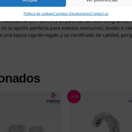
pequeñas circonitas blancas que emiten un sutil brillo que r
 blancas en forma de lágrima que se mecen suavemente co
Política de cookies
Cambios Devoluciones
Contact us
s medidas de 2,5 / 0,8 cm y un peso de tan solo 4,4 gramos,
s en la opción perfecta para eventos nocturnos, bodas o 
rás una lujosa caja de regalo y un certificado de calidad, p
ionados
-20%