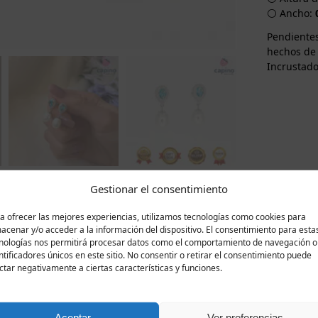
⚪ Ancho:
Pendientes
hechos de 
Incrustado
Gestionar el consentimiento
a ofrecer las mejores experiencias, utilizamos tecnologías como cookies para
Descripción
Valoraciones
0
acenar y/o acceder a la información del dispositivo. El consentimiento para esta
nologías nos permitirá procesar datos como el comportamiento de navegación o
ntificadores únicos en este sitio. No consentir o retirar el consentimiento puede
 los pendientes de plata Federica, creados para convertir 
ctar negativamente a ciertas características y funciones.
ubiertos con un fino baño de rodio que los protege del deslu
se convierten en un detalle brillante en cualquier colección 
o, con una delicada forma de lágrima, símbolo de profundida
Aceptar
Ver preferencias