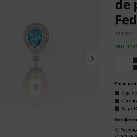
de 
Fed
120,00
€
SKU: 112
Envío grat
Caja d
Certifi
Pago
1
Detalles d
⚪ Peso:
4,
⚪ Altura d