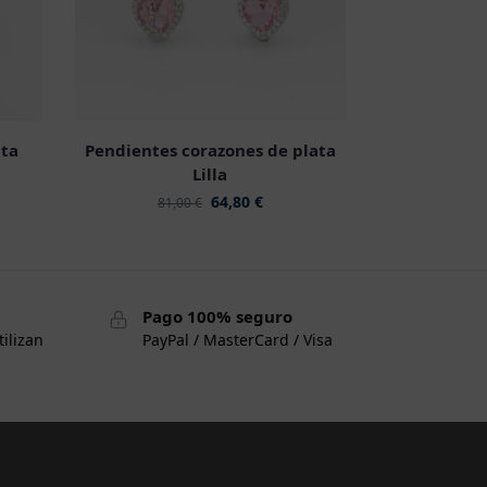
ata
Pendientes corazones de plata
Lilla
64,80
€
81,00
€
Pago 100% seguro
tilizan
PayPal / MasterCard / Visa