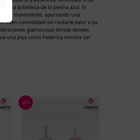
ealza la belleza de la piedra azul. El
n cada movimiento, aportando una
 ofrecen comodidad sin restarle valor a su
celebraciones glamurosas donde desees
orque una joya como Federica merece ser
-20%