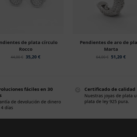
ndientes de plata círculo
Pendientes de aro de pl
Rocco
Marta
35,20
€
51,20
€
44,00
€
64,00
€
oluciones fáciles en 30
Certificado de calidad
s
Nuestras joyas de plata u
plata de ley 925 pura.
antía de devolución de dinero
14 días