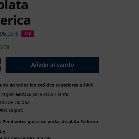
plata
erica
96,00
€
-20%
4238
Añadir al carrito
uito en todos los pedidos superiores a 100€
e regalo
GRATIS
para cada cliente.
cado de calidad
00%
seguro
e Pendientes gotas de perlas de plata Federica
4 g.
e los pendientes:
2,5 cm.