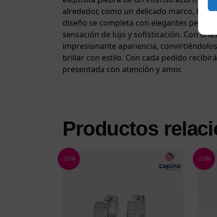
alrededor, como un delicado marco, brillan 
diseño se completa con elegantes perlas
sensación de lujo y sofisticación. Con una
impresionante apariencia, convirtiéndolo
brillar con estilo. Con cada pedido recibi
presentada con atención y amor.
Productos relac
-20%
-20%