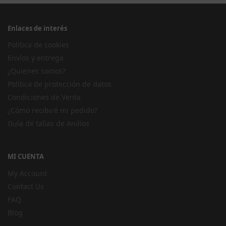
Enlaces de interés
Política de cookies
Envíos y entrega
¿Quienes somos?
Política de protección de datos
Condiciones de Venta
¿Cómo recibiré mi pedido?
Guía de tallas de Anillos
MI CUENTA
My Account
Contact Us
FAQ
Blog