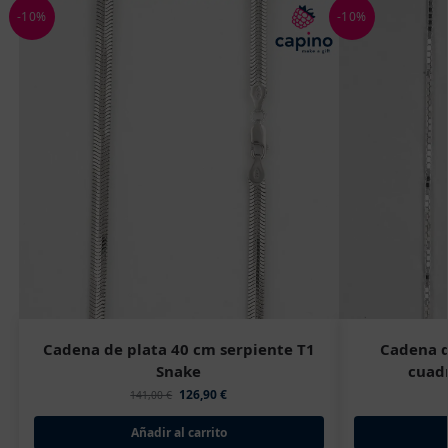
-10%
-10%
Cadena de plata 40 cm serpiente T1
Cadena d
Snake
cuadr
126,90
€
141,00
€
Añadir al carrito