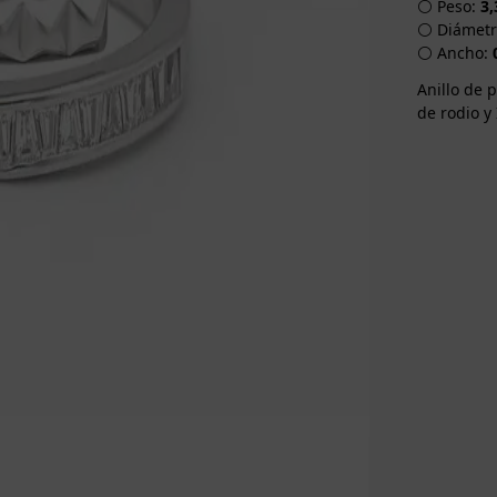
⚪ Peso:
3,
⚪ Diámetro
⚪ Ancho:
Anillo de 
de rodio y