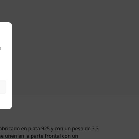
s
abricado en plata 925 y con un peso de 3,3
e unen en la parte frontal con un