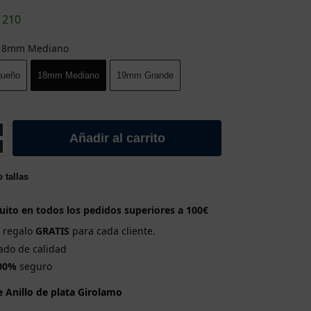
1210
18mm Medianо
ueñо
18mm Medianо
19mm Grande
Añadir al carrito
 tallas
uito en todos los pedidos superiores a 100€
e regalo
GRATIS
para cada cliente.
cado de calidad
00%
seguro
e Anillo de plata Girolamo