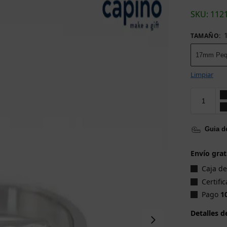
SKU: 112
TAMAÑO
:
17mm Peq
Limpiar
Guia de
Envío grat
Caja d
Certifi
Pago
1
Detalles d