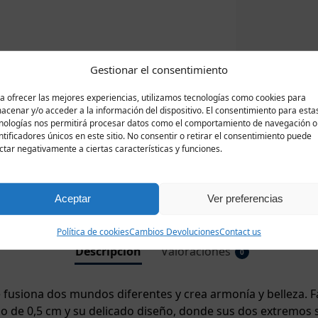
Gestionar el consentimiento
a ofrecer las mejores experiencias, utilizamos tecnologías como cookies para
acenar y/o acceder a la información del dispositivo. El consentimiento para esta
nologías nos permitirá procesar datos como el comportamiento de navegación o
ntificadores únicos en este sitio. No consentir o retirar el consentimiento puede
ctar negativamente a ciertas características y funciones.
Aceptar
Ver preferencias
Política de cookies
Cambios Devoluciones
Contact us
Descripción
Valoraciones
0
e fusiona dos mundos diferentes y crea armonía y belleza. F
 de 0,5 cm y su delicado diseño, donde sus dos extremos s