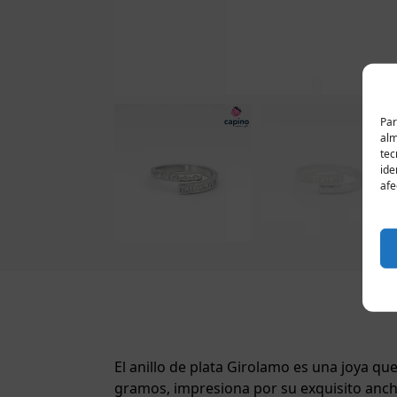
Par
alm
tec
ide
afe
El anillo de plata Girolamo es una joya qu
gramos, impresiona por su exquisito ancho