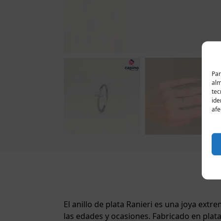
Par
alm
tec
ide
afe
El anillo de plata Ranieri es una joya ext
las edades y ocasiones. Fabricado en plata