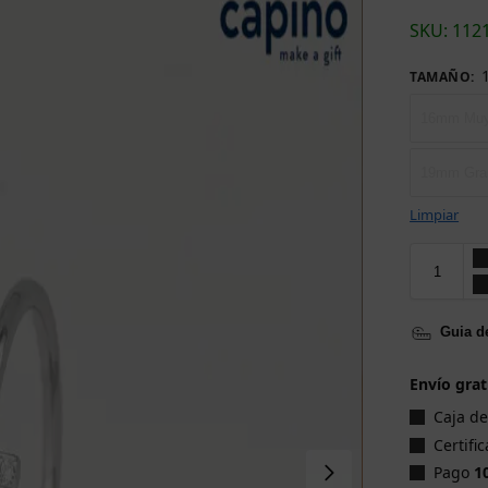
SKU: 112
TAMAÑO
:
16mm Muy
19mm Gra
Limpiar
Guia de
Envío grat
Caja d
Certifi
Pago
1