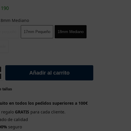
1190
18mm Medianо
 pequeño
17mm Pequeñо
18mm Medianо
nde
Añadir al carrito
 tallas
uito en todos los pedidos superiores a 100€
e regalo
GRATIS
para cada cliente.
cado de calidad
00%
seguro