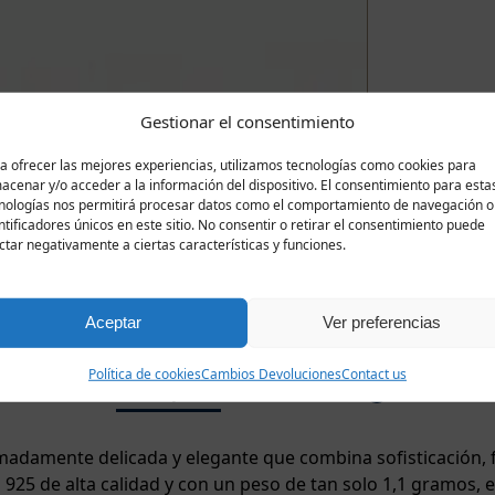
Gestionar el consentimiento
a ofrecer las mejores experiencias, utilizamos tecnologías como cookies para
acenar y/o acceder a la información del dispositivo. El consentimiento para esta
nologías nos permitirá procesar datos como el comportamiento de navegación o
ntificadores únicos en este sitio. No consentir o retirar el consentimiento puede
ctar negativamente a ciertas características y funciones.
Aceptar
Ver preferencias
Política de cookies
Cambios Devoluciones
Contact us
Descripción
Valoraciones
0
remadamente delicada y elegante que combina sofisticación, f
 925 de alta calidad y con un peso de tan solo 1,1 gramos, e