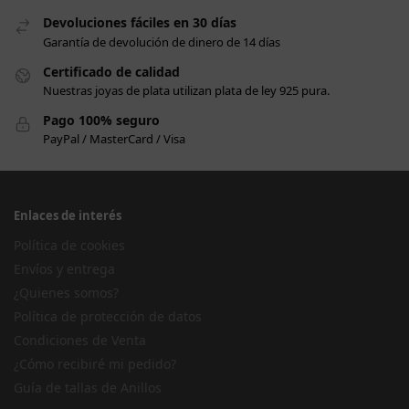
Devoluciones fáciles en 30 días
Garantía de devolución de dinero de 14 días
Certificado de calidad
Nuestras joyas de plata utilizan plata de ley 925 pura.
Pago 100% seguro
PayPal / MasterCard / Visa
Enlaces de interés
Política de cookies
Envíos y entrega
¿Quienes somos?
Política de protección de datos
Condiciones de Venta
¿Cómo recibiré mi pedido?
Guía de tallas de Anillos