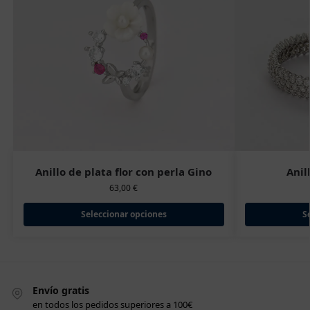
Anillo de plata flor con perla Gino
Anil
63,00
€
Seleccionar opciones
S
Envío gratis
en todos los pedidos superiores a 100€