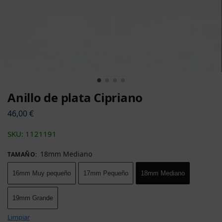
Anillo de plata Cipriano
46,00
€
SKU: 1121191
18mm Medianо
TAMAÑO
:
16mm Muy pequeño
17mm Pequeñо
18mm Medianо
19mm Grande
Limpiar