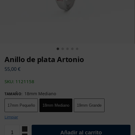
Anillo de plata Artonio
55,00
€
SKU: 1121158
18mm Medianо
TAMAÑO
:
17mm Pequeñо
18mm Medianо
19mm Grande
Limpiar
Añadir al carrito