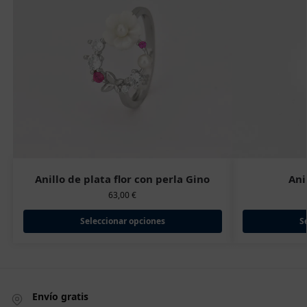
Anillo de plata flor con perla Gino
Ani
63,00
€
Seleccionar opciones
S
Envío gratis