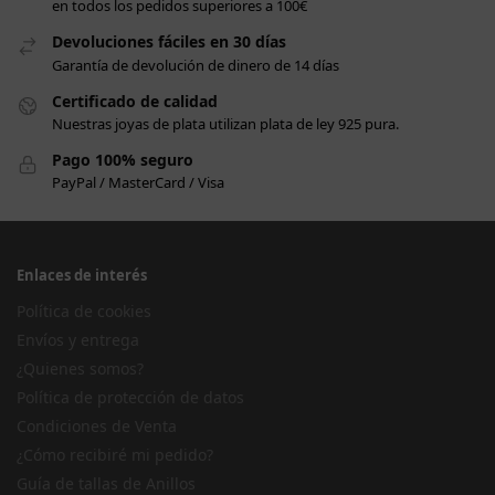
en todos los pedidos superiores a 100€
Devoluciones fáciles en 30 días
Garantía de devolución de dinero de 14 días
Certificado de calidad
Nuestras joyas de plata utilizan plata de ley 925 pura.
Pago 100% seguro
PayPal / MasterCard / Visa
Enlaces de interés
Política de cookies
Envíos y entrega
¿Quienes somos?
Política de protección de datos
Condiciones de Venta
¿Cómo recibiré mi pedido?
Guía de tallas de Anillos