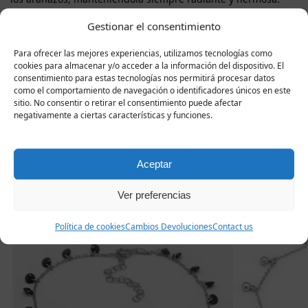
Cada pulsera Mrier se entrega con un certificado de calidad
Gestionar el consentimiento
de plata 925 y en una elegante caja de regalo, lista para
convertirse en un pequeño pero extraordinario detalle que
Para ofrecer las mejores experiencias, utilizamos tecnologías como
aporta ternura, brillo y romanticismo a cada paso.
cookies para almacenar y/o acceder a la información del dispositivo. El
consentimiento para estas tecnologías nos permitirá procesar datos
como el comportamiento de navegación o identificadores únicos en este
sitio. No consentir o retirar el consentimiento puede afectar
negativamente a ciertas características y funciones.
Productos
relacionados
Aceptar
Ver preferencias
-10%
Política de cookies
Cambios Devoluciones
Contact us