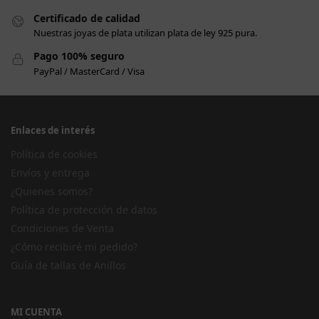
Certificado de calidad
Nuestras joyas de plata utilizan plata de ley 925 pura.
Pago 100% seguro
PayPal / MasterCard / Visa
Enlaces de interés
Política de cookies
Envíos y entrega
¿Quienes somos?
Política de protección de datos
Condiciones de Venta
¿Cómo recibiré mi pedido?
Guía de tallas de Anillos
MI CUENTA