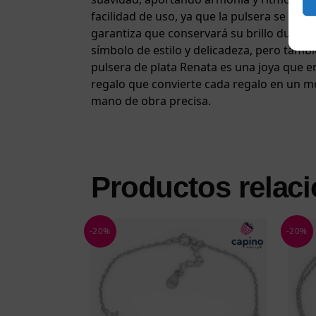
facilidad de uso, ya que la pulsera se ada
garantiza que conservará su brillo durant
símbolo de estilo y delicadeza, pero tamb
pulsera de plata Renata es una joya que en
regalo que convierte cada regalo en un mo
mano de obra precisa.
Productos relac
-20%
-20%