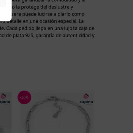
 rodio la protege del deslustre y
ta pulsera puede lucirse a diario como
mo detalle en una ocasión especial. La
le. Cada pedido llega en una lujosa caja de
d de plata 925, garantía de autenticidad y
-20%