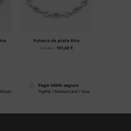
dra
Pulsera de plata Rita
101,60
€
127,00
€
Pago 100% seguro
tilizan
PayPal / MasterCard / Visa