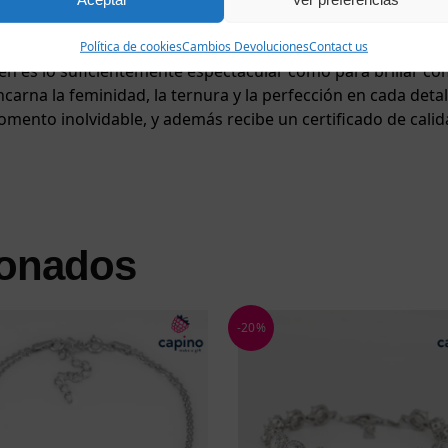
pta suavemente a la muñeca y realza su elegancia. El baño de
e mucho tiempo, tan radiante como el día que la recibió. Es
Política de cookies
Cambios Devoluciones
Contact us
ién es lo suficientemente espectacular como para brillar co
carna la feminidad, la ternura y la perfección en cada detal
mento inolvidable, y además recibe un certificado de calida
ionados
-20%