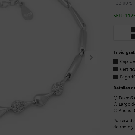
133,00
€
SKU: 112
Envío grat
Caja d
Certifi
Pago
1
Detalles d
⚪ Peso:
6 
⚪ Largo de
⚪ Ancho:
Pulsera de
de rodio y