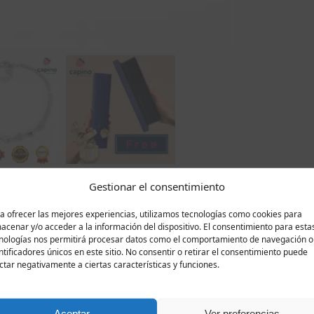
Gestionar el consentimiento
a ofrecer las mejores experiencias, utilizamos tecnologías como cookies para
Descripción
Valoraciones
0
acenar y/o acceder a la información del dispositivo. El consentimiento para esta
nologías nos permitirá procesar datos como el comportamiento de navegación o
ntificadores únicos en este sitio. No consentir o retirar el consentimiento puede
a combinación de estilo moderno y elegancia atemporal. Fabr
ctar negativamente a ciertas características y funciones.
icado diseño. Cada eslabón tiene la forma de una delicada 
 captura la luz y la dispersa en miles de destellos. Elemento
a la joya. Su peso y longitud están perfectamente equilibr
Aceptar
Ver preferencias