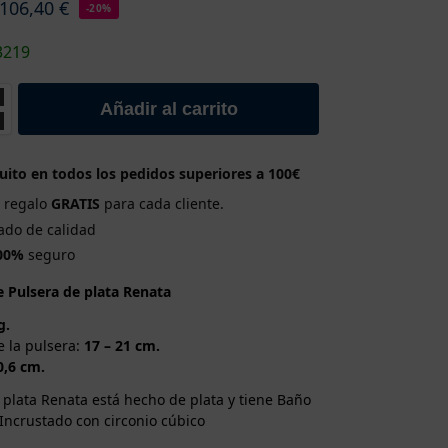
106,40
€
-20%
3219
Añadir al carrito
uito en todos los pedidos superiores a 100€
e regalo
GRATIS
para cada cliente.
cado de calidad
00%
seguro
e Pulsera de plata Renata
g.
 la pulsera:
17 – 21 cm.
0,6 cm.
 plata Renata está hecho de plata y tiene Baño
 Incrustado con circonio cúbico