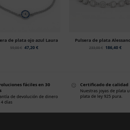
era de plata ojo azul Laura
Pulsera de plata Alessan
47,20
€
186,40
€
59,00
€
233,00
€
oluciones fáciles en 30
Certificado de calidad
s
Nuestras joyas de plata u
plata de ley 925 pura.
antía de devolución de dinero
14 días