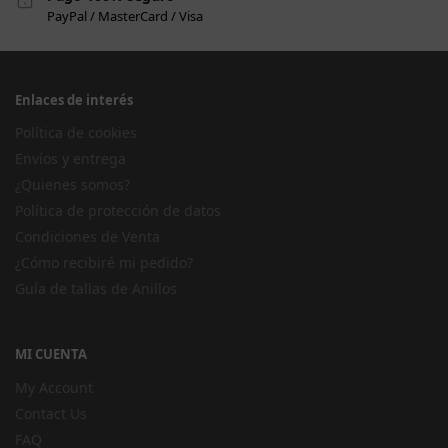
PayPal / MasterCard / Visa
Enlaces de interés
Política de cookies
Envíos y entrega
¿Quienes somos?
Política de protección de datos
Condiciones de Venta
¿Cómo recibiré mi pedido?
Guía de tallas de Anillos
MI CUENTA
My Account
Contact Us
FAQ