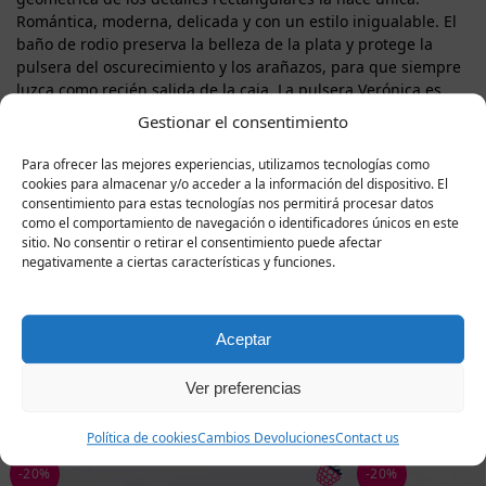
Romántica, moderna, delicada y con un estilo inigualable. El
baño de rodio preserva la belleza de la plata y protege la
pulsera del oscurecimiento y los arañazos, para que siempre
luzca como recién salida de la caja. La pulsera Verónica es
una expresión de ternura y clase impecable. Una opción ideal
Gestionar el consentimiento
para un regalo especial o para ese momento en el que
desees brillar con sofisticación y elegancia. Cada pulsera
Para ofrecer las mejores experiencias, utilizamos tecnologías como
llega en una hermosa caja de regalo y está acompañada de
cookies para almacenar y/o acceder a la información del dispositivo. El
un certificado de la calidad de la plata para que la sensación
consentimiento para estas tecnologías nos permitirá procesar datos
como el comportamiento de navegación o identificadores únicos en este
de lujo y atención al detalle sea completamente completa.
sitio. No consentir o retirar el consentimiento puede afectar
negativamente a ciertas características y funciones.
Productos
Aceptar
relacionados
Ver preferencias
Política de cookies
Cambios Devoluciones
Contact us
-20%
-20%