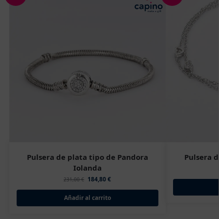
Pulsera de plata tipo de Pandora
Pulsera d
Iolanda
184,80
€
231,00
€
Añadir al carrito