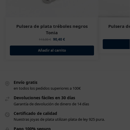
Pulsera de plata tréboles negros
Pulsera d
Tonia
90,40
€
113,00
€
Añadir al carrito
Envío gratis
en todos los pedidos superiores a 100€
Devoluciones fáciles en 30 días
Garantía de devolución de dinero de 14 días
Certificado de calidad
Nuestras joyas de plata utilizan plata de ley 925 pura.
Pago 100% seguro