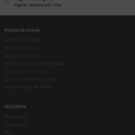
PayPal / MasterCard / Visa
Enlaces de interés
Política de cookies
Envíos y entrega
¿Quienes somos?
Política de protección de datos
Condiciones de Venta
¿Cómo recibiré mi pedido?
Guía de tallas de Anillos
MI CUENTA
My Account
Contact Us
FAQ