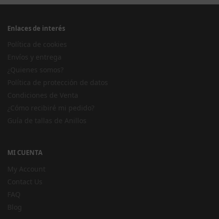
Enlaces de interés
Política de cookies
Envíos y entrega
¿Quienes somos?
Política de protección de datos
Condiciones de Venta
¿Cómo recibiré mi pedido?
Guía de tallas de Anillos
MI CUENTA
My Account
Contact Us
FAQ
Blog