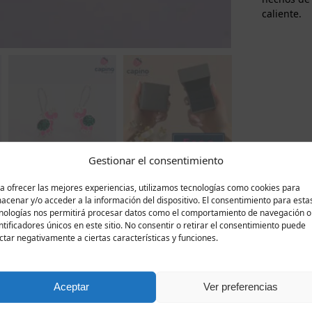
caliente.
Gestionar el consentimiento
a ofrecer las mejores experiencias, utilizamos tecnologías como cookies para
acenar y/o acceder a la información del dispositivo. El consentimiento para esta
nologías nos permitirá procesar datos como el comportamiento de navegación o
Descripción
Valoraciones
0
ntificadores únicos en este sitio. No consentir o retirar el consentimiento puede
ctar negativamente a ciertas características y funciones.
legran y embellecen la vida de cada princesita. Rosadas con
bolo de felicidad, longevidad y amigas leales que siempre e
Aceptar
Ver preferencias
amos y miden 2/1 cm, siendo delicadas y cómodas para las de
rotección fiable contra el deslustre y los arañazos, y el ci