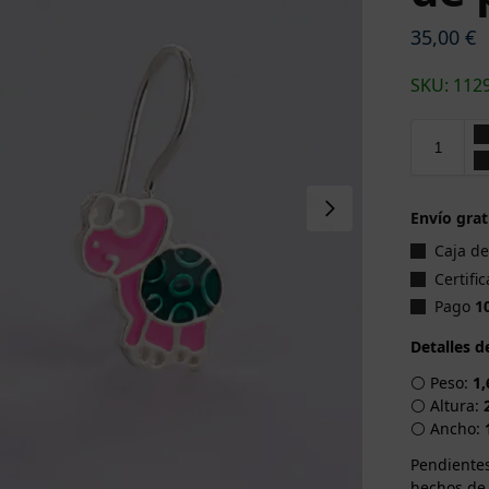
35,00
€
SKU: 112
Envío grat
Caja d
Certifi
Pago
1
Detalles d
⚪ Peso:
1,
⚪ Altura:
⚪ Ancho:
Pendientes
hechos de 