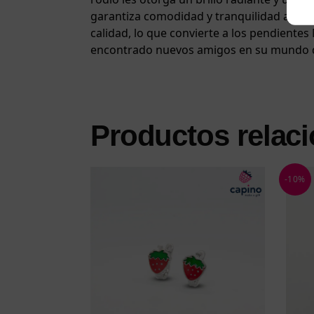
garantiza comodidad y tranquilidad al lle
calidad, lo que convierte a los pendientes
encontrado nuevos amigos en su mundo d
Productos relac
-10%