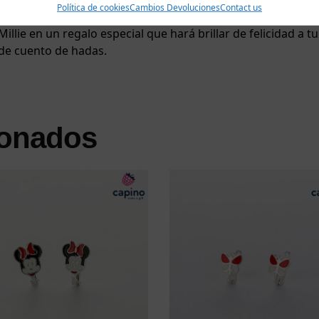
Política de cookies
Cambios Devoluciones
Contact us
varlas. Estas dos amigas llegan en una preciosa caja de reg
 Millie en un regalo especial que hará brillar de felicidad 
e cuento de hadas.
ionados