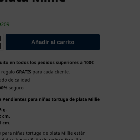
9209
Añadir al carrito
uito en todos los pedidos superiores a 100€
e regalo
GRATIS
para cada cliente.
cado de calidad
00%
seguro
e Pendientes para niñas tortuga de plata Millie
6 g.
2 cm.
1 cm.
 para niñas tortuga de plata Millie están
plata y tienen Baño de rodio y Esmalte