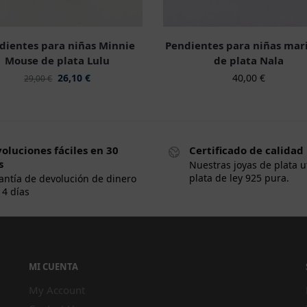
dientes para niñas Minnie
Pendientes para niñas mar
Mouse de plata Lulu
de plata Nala
26,10
€
40,00
€
29,00
€
oluciones fáciles en 30
Certificado de calidad
s
Nuestras joyas de plata u
plata de ley 925 pura.
antía de devolución de dinero
14 días
MI CUENTA
My Account