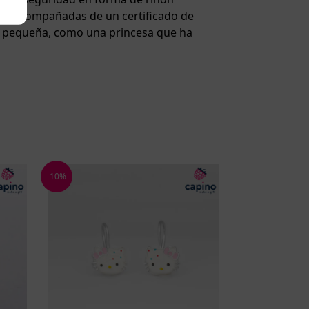
alo, acompañadas de un certificado de
a tu pequeña, como una princesa que ha
-10%