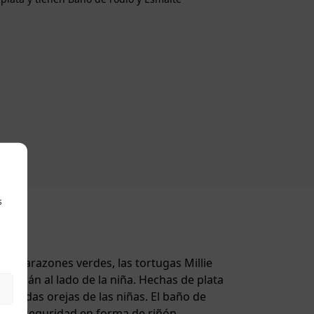
s
 caparazones verdes, las tortugas Millie
starán al lado de la niña. Hechas de plata
licadas orejas de las niñas. El baño de
erre de seguridad en forma de riñón