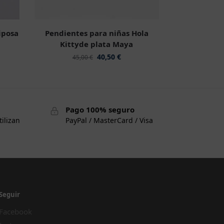
iposa
Pendientes para niñas Hola
Kittyde plata Maya
40,50
€
45,00
€
Pago 100% seguro
tilizan
PayPal / MasterCard / Visa
Seguir
Facebook