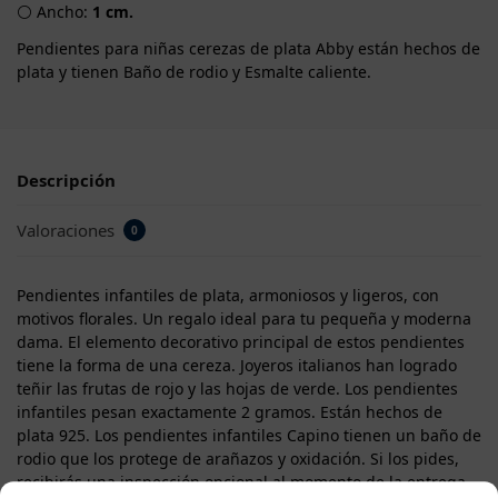
⚪ Ancho:
1 cm.
Pendientes para niñas cerezas de plata Abby están hechos de
plata y tienen Baño de rodio y Esmalte caliente.
Descripción
Valoraciones
0
Pendientes infantiles de plata, armoniosos y ligeros, con
motivos florales. Un regalo ideal para tu pequeña y moderna
dama. El elemento decorativo principal de estos pendientes
tiene la forma de una cereza. Joyeros italianos han logrado
teñir las frutas de rojo y las hojas de verde. Los pendientes
infantiles pesan exactamente 2 gramos. Están hechos de
plata 925. Los pendientes infantiles Capino tienen un baño de
rodio que los protege de arañazos y oxidación. Si los pides,
recibirás una inspección opcional al momento de la entrega,