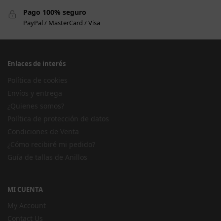
Pago 100% seguro
PayPal / MasterCard / Visa
Enlaces de interés
Política de cookies
Envíos y entrega
¿Quienes somos?
Política de protección de datos
Condiciones de Venta
¿Cómo recibiré mi pedido?
Guía de tallas de Anillos
MI CUENTA
My Account
Contact Us