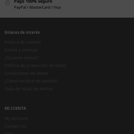
Pago 100% seguro
PayPal / MasterCard / Visa
Enlaces de interés
Política de cookies
Envíos y entrega
¿Quienes somos?
Política de protección de datos
Condiciones de Venta
¿Cómo recibiré mi pedido?
Guía de tallas de Anillos
MI CUENTA
My Account
Contact Us
FAQ