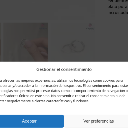
Pendientes
plata pura
incrustada
Gestionar el consentimiento
a ofrecer las mejores experiencias, utilizamos tecnologías como cookies para
acenar y/o acceder a la información del dispositivo. El consentimiento para esta
Descripción
Valoraciones
nologías nos permitirá procesar datos como el comportamiento de navegación o
0
ntificadores únicos en este sitio. No consentir o retirar el consentimiento puede
ctar negativamente a ciertas características y funciones.
milla son una auténtica expresión de elegancia y estilo sof
iseño hexagonal, con delicadas dimensiones de 1,5 x 0,2 cm 
su delicadeza. El baño de rodio les confiere no solo un bril
Aceptar
Ver preferencias
 los arañazos, preservando su frescura con el tiempo. Con u