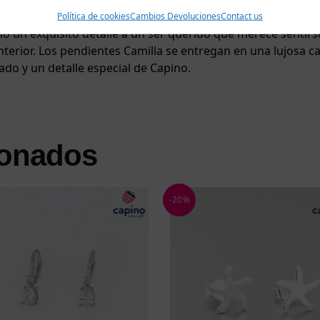
ser tus fieles compañeros tanto en momentos especiales com
Política de cookies
Cambios Devoluciones
Contact us
mo un exquisito detalle a un ser querido que merece sentirs
 interior. Los pendientes Camilla se entregan en una lujosa
ado y un detalle especial de Capino.
ionados
-20%