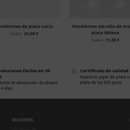
endientes de plata Lucia
Pendientes estrella de ma
plata Milena
61,60
€
77,00
€
11,20
€
14,00
€
oluciones fáciles en 30
Certificado de calidad
s
Nuestras joyas de plata u
plata de ley 925 pura.
antía de devolución de dinero
14 días
MI CUENTA
My Account