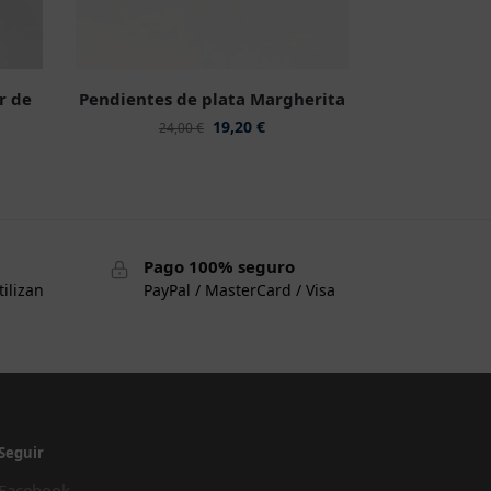
r de
Pendientes de plata Margherita
19,20
€
24,00
€
Pago 100% seguro
tilizan
PayPal / MasterCard / Visa
Seguir
Facebook