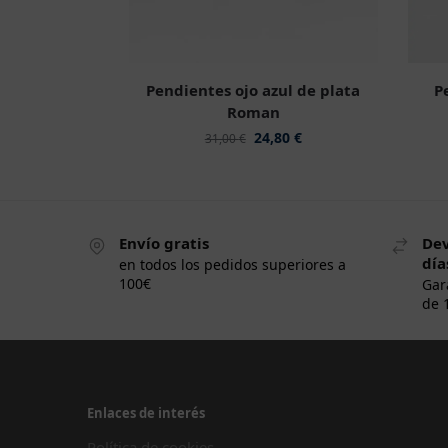
Pendientes ojo azul de plata
P
Roman
24,80
€
31,00
€
Envío gratis
Dev
día
en todos los pedidos superiores a
100€
Gar
de 
Enlaces de interés
Política de cookies