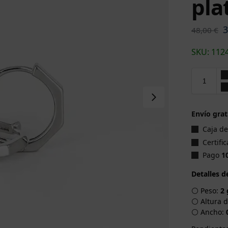
pla
48,00
€
SKU: 112
Envío grat
Caja d
Certifi
Pago
1
Detalles d
⚪ Peso:
2 
⚪ Altura d
⚪ Ancho: