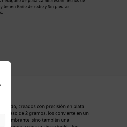
 hexágono de plata Camilla están hechos de
 y tienen Baño de rodio y Sin piedras
s.
s
isticado, creados con precisión en plata
y un peso de 2 gramos, los convierte en un
lo deslumbrante, sino también una
n cómodo y seguro cierre inglés, los