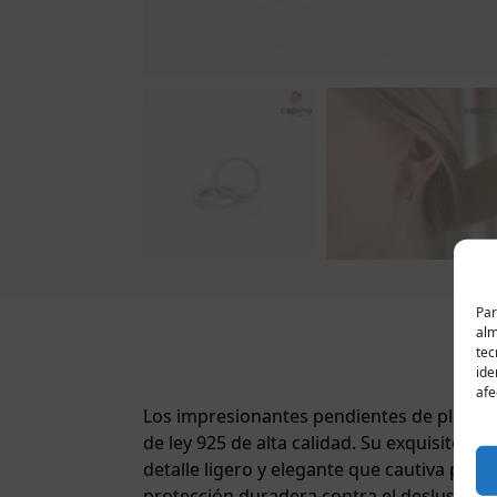
Par
alm
tec
ide
afe
Los impresionantes pendientes de plata Ca
de ley 925 de alta calidad. Su exquisito d
detalle ligero y elegante que cautiva por 
protección duradera contra el deslustre y