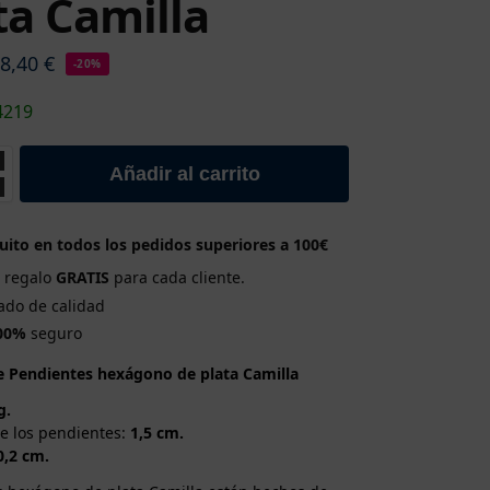
ta Camilla
38,40
€
-20%
4219
Añadir al carrito
uito en todos los pedidos superiores a 100€
e regalo
GRATIS
para cada cliente.
cado de calidad
00%
seguro
e Pendientes hexágono de plata Camilla
g.
e los pendientes:
1,5 cm.
0,2 cm.