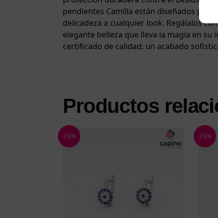
pendientes Camilla están diseñados para 
delicadeza a cualquier look. Regálalos co
elegante belleza que lleva la magia en su
certificado de calidad: un acabado sofistic
Productos relac
-20%
-20%