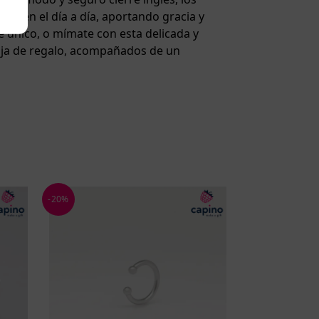
o en el día a día, aportando gracia y
e único, o mímate con esta delicada y
 caja de regalo, acompañados de un
-20%