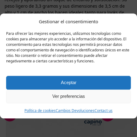
peso ligero de 3,3 gramos y sus dimensiones de 3,5 cm de
alto y 1 cm de ancho los hacen ideales tanto para looks de
diario como para ocasiones especiales donde cada detalle
Gestionar el consentimiento
cuenta. Cada pedido de los pendientes de plata Ronaldo
incluye una lujosa caja de regalo y un certificado de calidad,
Para ofrecer las mejores experiencias, utilizamos tecnologías como
lo que convierte a este modelo en el regalo perfecto para ti o
cookies para almacenar y/o acceder a la información del dispositivo. El
para esa persona especial.
consentimiento para estas tecnologías nos permitirá procesar datos
como el comportamiento de navegación o identificadores únicos en este
sitio. No consentir o retirar el consentimiento puede afectar
negativamente a ciertas características y funciones.
Productos
Aceptar
relacionados
Ver preferencias
Política de cookies
Cambios Devoluciones
Contact us
-20%
-20%