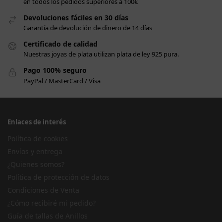
en todos los pedidos superiores a 100€
Devoluciones fáciles en 30 días
Garantía de devolución de dinero de 14 días
Certificado de calidad
Nuestras joyas de plata utilizan plata de ley 925 pura.
Pago 100% seguro
PayPal / MasterCard / Visa
Enlaces de interés
Política de cookies
Envíos y entrega
¿Quienes somos?
Política de protección de datos
Condiciones de Venta
¿Cómo recibiré mi pedido?
Guía de tallas de Anillos