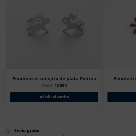
Pendientes conejito de plata Pierina
Pendiente
13,60
€
17,00
€
Añadir al carrito
Envío gratis