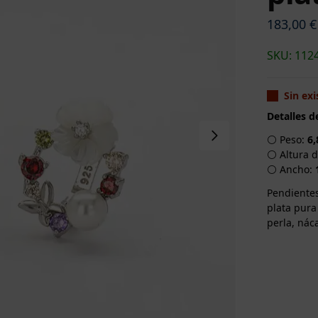
183,00
€
SKU: 112
Sin exi
Detalles d
⚪ Peso:
6,
⚪ Altura d
⚪ Ancho:
Pendientes
plata pura
perla, náca