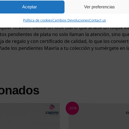
diante nácar, dispuestas en forma circular que evoca un pe
Aceptar
Ver preferencias
amente pensado para crear un diseño armonioso, sofisticado 
a total seguridad, permitiéndote llevar los pendientes todo 
Política de cookies
Cambios Devoluciones
Contact us
alquier ocasión. Desde un look diario que añade un toque 
Estos pendientes de plata no solo llaman la atención, sino q
a de regalo y con certificado de calidad, lo que los convier
ñade los pendientes Mavria a tu colección y sumérgete en la 
ionados
-20%