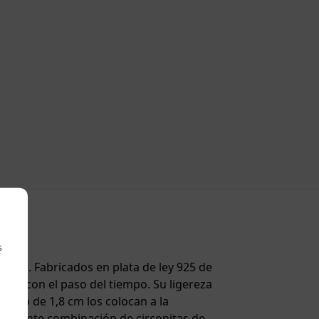
s
plata. Fabricados en plata de ley 925 de
ecto con el paso del tiempo. Su ligereza
ncho de 1,8 cm los colocan a la
esionante combinación de circonitas de