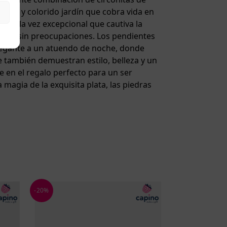
queño y colorido jardín que cobra vida en
y a la vez excepcional que cautiva la
el día sin preocupaciones. Los pendientes
elegante a un atuendo de noche, donde
ue también demuestran estilo, belleza y un
te en el regalo perfecto para un ser
magia de la exquisita plata, las piedras
-20%