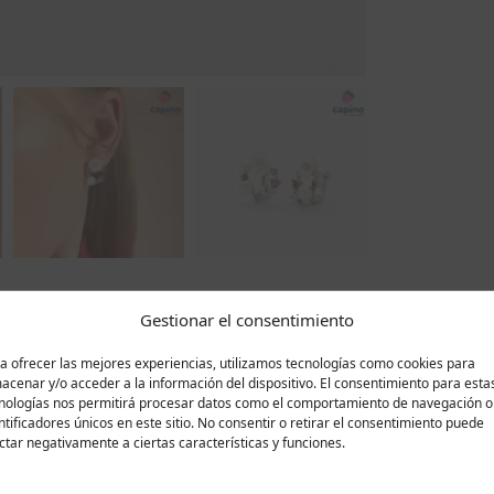
Gestionar el consentimiento
Descripción
Valoraciones
0
a ofrecer las mejores experiencias, utilizamos tecnologías como cookies para
acenar y/o acceder a la información del dispositivo. El consentimiento para esta
nologías nos permitirá procesar datos como el comportamiento de navegación o
uténtica joya que realzará cualquier colección de joyas de 
ntificadores únicos en este sitio. No consentir o retirar el consentimiento puede
an un brillo duradero y la conservación de su impecable asp
ctar negativamente a ciertas características y funciones.
odos de llevar, mientras que su longitud de 2,3 cm y su a
ancia de cualquier look. Los pendientes presentan una impr