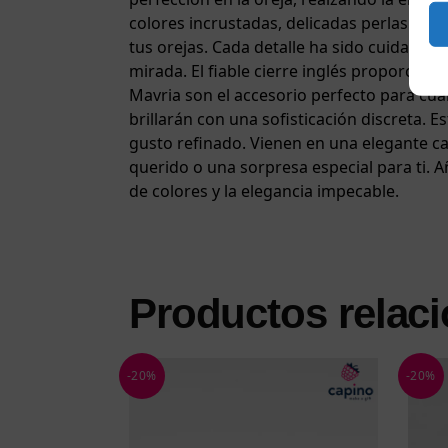
colores incrustadas, delicadas perlas y ra
tus orejas. Cada detalle ha sido cuidados
mirada. El fiable cierre inglés proporcion
Mavria son el accesorio perfecto para cu
brillarán con una sofisticación discreta. 
gusto refinado. Vienen en una elegante caj
querido o una sorpresa especial para ti. A
de colores y la elegancia impecable.
Productos relac
-20%
-20%