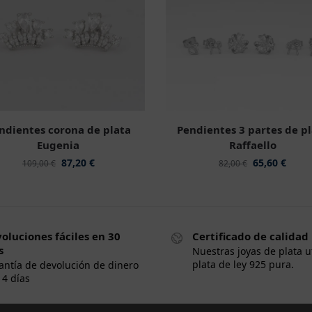
ndientes corona de plata
Pendientes 3 partes de p
Eugenia
Raffaello
87,20
€
65,60
€
109,00
€
82,00
€
oluciones fáciles en 30
Certificado de calidad
s
Nuestras joyas de plata u
plata de ley 925 pura.
antía de devolución de dinero
14 días