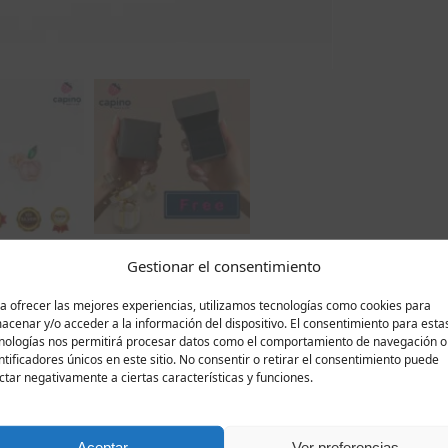
Gestionar el consentimiento
a ofrecer las mejores experiencias, utilizamos tecnologías como cookies para
Descripción
Valoraciones
0
acenar y/o acceder a la información del dispositivo. El consentimiento para esta
nologías nos permitirá procesar datos como el comportamiento de navegación o
ntificadores únicos en este sitio. No consentir o retirar el consentimiento puede
 de manzana son una pequeña tentación que combina alegría
ctar negativamente a ciertas características y funciones.
finamente chapados en oro rosa, irradian calidez y sofistica
ada manzana brilla un delicado circonio rosa, que irradia f
e encuentran dos pequeños pétalos: uno brilla con el verde b
Aceptar
Ver preferencias