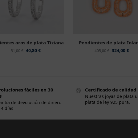
entes aros de plata Tiziana
Pendientes de plata Iola
40,80
€
324,00
€
51,00
€
405,00
€
oluciones fáciles en 30
Certificado de calidad
s
Nuestras joyas de plata u
plata de ley 925 pura.
antía de devolución de dinero
14 días