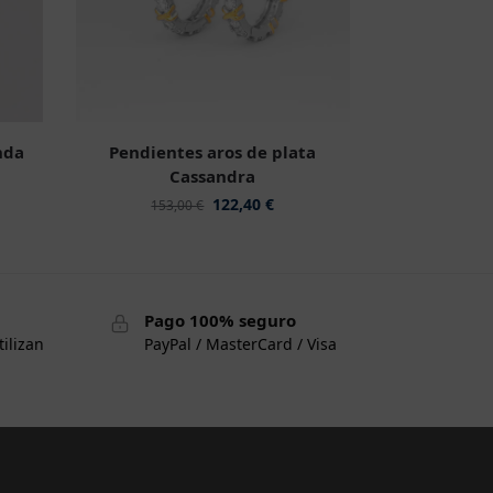
nda
Pendientes aros de plata
Cassandra
122,40
€
153,00
€
Pago 100% seguro
tilizan
PayPal / MasterCard / Visa