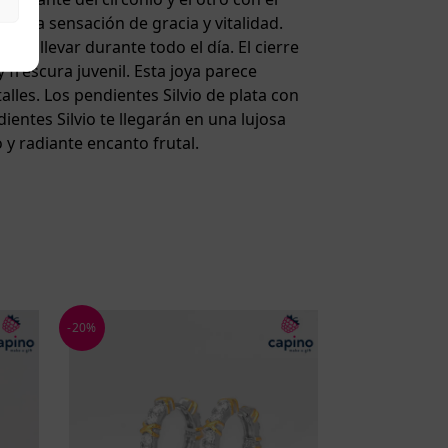
y una sensación de gracia y vitalidad.
e llevar durante todo el día. El cierre
frescura juvenil. Esta joya parece
lles. Los pendientes Silvio de plata con
ntes Silvio te llegarán en una lujosa
 y radiante encanto frutal.
-20%