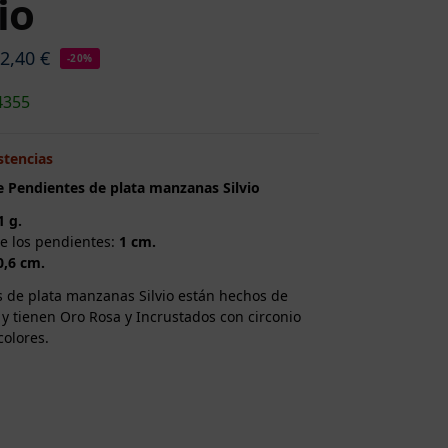
io
22,40
€
-20%
4355
stencias
e Pendientes de plata manzanas Silvio
1 g.
e los pendientes:
1 cm.
0,6 cm.
 de plata manzanas Silvio están hechos de
 y tienen Oro Rosa y Incrustados con circonio
colores.