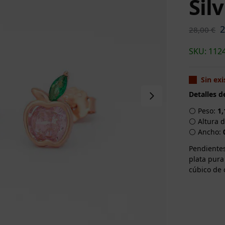
Silv
28,00
€
SKU: 112
Sin exi
Detalles d
⚪ Peso:
1,
⚪ Altura d
⚪ Ancho:
Pendientes
plata pura
cúbico de 