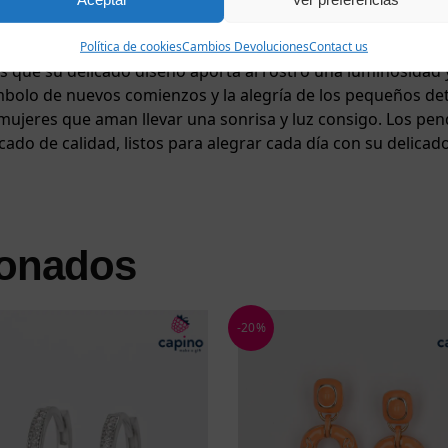
de colores y luz confiere a los pendientes un encanto único 
,1 gramos y miden 1/0,6 cm, y son extremadamente cómodos d
Política de cookies
Cambios Devoluciones
Contact us
 que su delicado diseño aporta al rostro una luminosidad y 
mbolo de nuevos comienzos y la alegría de los pequeños deta
eres que aman llevar una sonrisa y luz consigo. Los pendie
ado de calidad, listos para alegrar cada día con su delicado
ionados
-20%