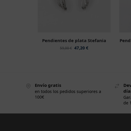
Pendientes de plata Stefania
Pendi
47,20
€
59,00
€
Envío gratis
Dev
día
en todos los pedidos superiores a
100€
Gar
de 