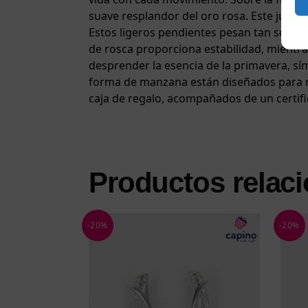
suave resplandor del oro rosa. Este juego 
Estos ligeros pendientes pesan tan solo 1
de rosca proporciona estabilidad, mientras
desprender la esencia de la primavera, sí
forma de manzana están diseñados para muj
caja de regalo, acompañados de un certific
Productos relac
-20%
-20%