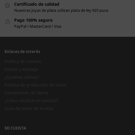
Certificado de calidad
Nuestras joyas de plata utilizan plata de ley 925 pura.
Pago 100% seguro
PayPal / MasterCard / Visa
Enlaces de interés
Política de cookies
Envíos y entrega
¿Quienes somos?
Política de protección de datos
Condiciones de Venta
¿Cómo recibiré mi pedido?
Guía de tallas de Anillos
MI CUENTA