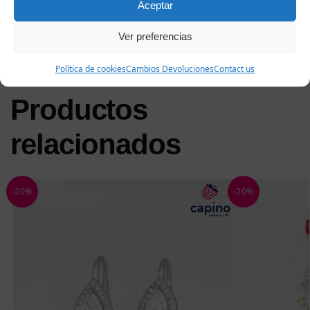
acompañados de un certificado de calidad, listos para aportar
Aceptar
un toque de brillo y una generosa dosis de sofisticación a su
dueña.
Ver preferencias
Política de cookies
Cambios Devoluciones
Contact us
Productos
relacionados
-20%
-20%