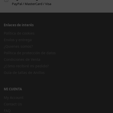
PayPal / MasterCard / Visa
Enlaces de interés
Política de cookies
Envíos y entrega
¿Quienes somos?
Política de protección de datos
Condiciones de Venta
¿Cómo recibiré mi pedido?
Guía de tallas de Anillos
MI CUENTA
My Account
Contact Us
FAQ