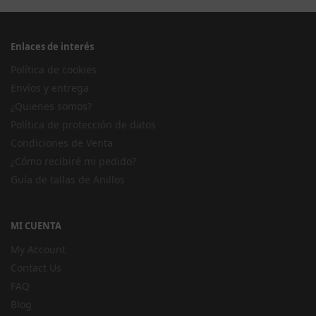
Enlaces de interés
Política de cookies
Envíos y entrega
¿Quienes somos?
Política de protección de datos
Condiciones de Venta
¿Cómo recibiré mi pedido?
Guía de tallas de Anillos
MI CUENTA
My Account
Contact Us
FAQ
Blog