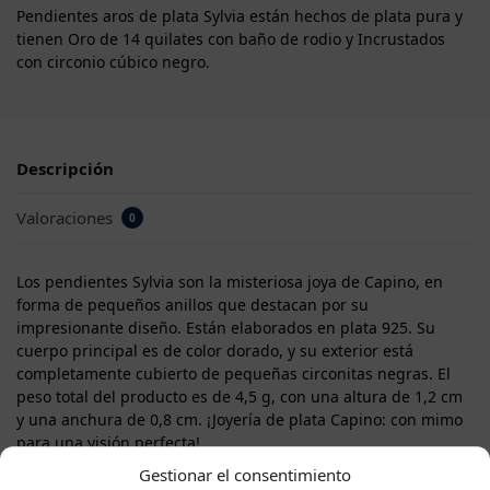
Pendientes aros de plata Sylvia están hechos de plata pura y
tienen Oro de 14 quilates con baño de rodio y Incrustados
con circonio cúbico negro.
Descripción
Valoraciones
0
Los pendientes Sylvia son la misteriosa joya de Capino, en
forma de pequeños anillos que destacan por su
impresionante diseño. Están elaborados en plata 925. Su
cuerpo principal es de color dorado, y su exterior está
completamente cubierto de pequeñas circonitas negras. El
peso total del producto es de 4,5 g, con una altura de 1,2 cm
y una anchura de 0,8 cm. ¡Joyería de plata Capino: con mimo
para una visión perfecta!
Gestionar el consentimiento