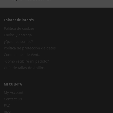
Enlaces de interés
Política de cookies
Envíos y entrega
¿Quienes somos?
Política de protección de datos
Condiciones de Venta
¿Cómo recibiré mi pedido?
Guía de tallas de Anillos
MI CUENTA
My Account
Contact Us
FAQ
Blog