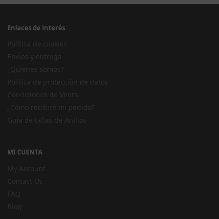
Enlaces de interés
Política de cookies
Envíos y entrega
¿Quienes somos?
Política de protección de datos
Condiciones de Venta
¿Cómo recibiré mi pedido?
Guía de tallas de Anillos
MI CUENTA
My Account
Contact Us
FAQ
Blog