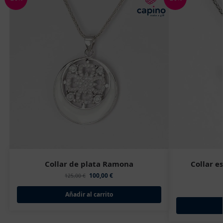
Collar de plata Ramona
Collar e
100,00
€
125,00
€
Añadir al carrito