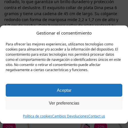
rodiado, lo que garantiza un brillo duradero y protección
contra el deslustre. El exquisito collar de plata Dina pesa 6
gramos y tiene una cadena de 45 cm de largo. Su colgante
redondo con forma de mariposa mide 2,2 x 1,7 cm de alto y
1,7 cm de ancho. ¡Este hermoso collar de plata realzará tu
escote y sin duda atraerá todas las miradas! Ya sea para un
Gestionar el consentimiento
evento formal, una salida nocturna o simplemente para
añadir un toque de brillo y elegancia a tu look diario, ¡el
Para ofrecer las mejores experiencias, utilizamos tecnologías como
exclusivo collar de plata Dina es la elección perfecta! Un
cookies para almacenar y/o acceder a la información del dispositivo. El
consentimiento para estas tecnologías nos permitirá procesar datos
regalo ideal para alguien especial, y ¿por qué no darte un
como el comportamiento de navegación o identificadores únicos en este
capricho también?
sitio. No consentir o retirar el consentimiento puede afectar
negativamente a ciertas características y funciones.
Productos
Aceptar
Ver preferencias
relacionados
Política de cookies
Cambios Devoluciones
Contact us
-20%
-20%