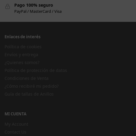
Pago 100% seguro
PayPal / MasterCard / Visa
Enlaces de interés
Política de cookies
Envíos y entrega
¿Quienes somos?
Política de protección de datos
Condiciones de Venta
¿Cómo recibiré mi pedido?
Guía de tallas de Anillos
MI CUENTA
My Account
Contact Us