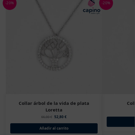
-20%
-20%
Collar árbol de la vida de plata
Col
Loretta
52,80
€
66,00
€
Añadir al carrito