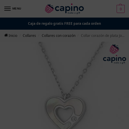
0
MENU
Caja de regalo gratis FREE para cada orden
Inicio
Collares
Collares con corazón
Collar corazón de plata Jolanda
/
/
/