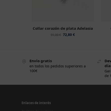
Collar corazón de plata Adelasia
72,80
€
91,00
€
Envío gratis
Dev
día
en todos los pedidos superiores a
100€
Gar
de 
Enlaces de interés