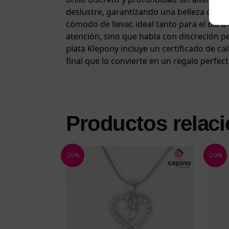
deslustre, garantizando una belleza durad
cómodo de llevar, ideal tanto para el día a
atención, sino que habla con discreción p
plata Klepony incluye un certificado de ca
final que lo convierte en un regalo perfe
Productos relac
-20%
-20%