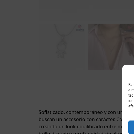
Par
alm
tec
ide
afe
Sofisticado, contemporáneo y con una pres
buscan un accesorio con carácter. Combin
creando un look equilibrado entre minimal
brillo discreto y profundidad sin alterar la