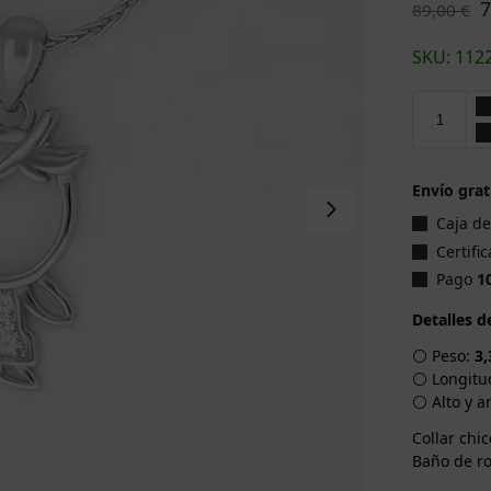
89,00
€
SKU: 112
Envío grat
Caja d
Certifi
Pago
1
Detalles d
⚪ Peso:
3,
⚪ Longitu
⚪ Alto y a
Collar chi
Baño de ro