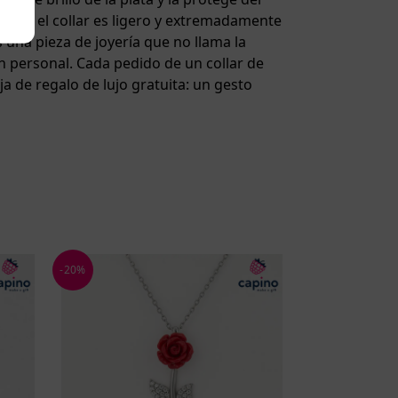
amos, el collar es ligero y extremadamente
s una pieza de joyería que no llama la
n personal. Cada pedido de un collar de
a de regalo de lujo gratuita: un gesto
-20%