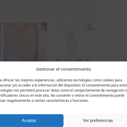
Gestionar el consentimiento
a ofrecer las mejores experiencias, utilizamos tecnologías como cookies para
acenar y/o acceder a la información del dispositivo. El consentimiento para esta
Descripción
Valoraciones
0
nologías nos permitirá procesar datos como el comportamiento de navegación o
ntificadores únicos en este sitio. No consentir o retirar el consentimiento puede
ctar negativamente a ciertas características y funciones.
encia definida, el collar de plata Klepony está diseñado pa
a un elegante colgante de plata de 2/1 cm con una cadena m
ismo y distinción. El colgante está finamente incrustado 
Aceptar
Ver preferencias
 luminosidad masculina de la joya. El baño de rodio realza el 