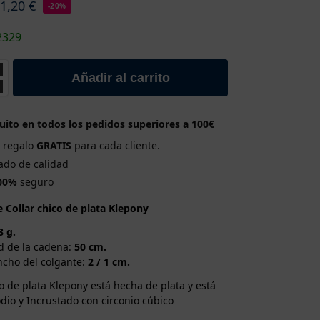
71,20
€
-20%
2329
Añadir al carrito
uito en todos los pedidos superiores a 100€
e regalo
GRATIS
para cada cliente.
cado de calidad
00%
seguro
e Collar chico de plata Klepony
3 g.
d de la cadena:
50 cm.
ncho del colgante:
2 / 1 cm.
co de plata Klepony está hecha de plata y está
dio y Incrustado con circonio cúbico