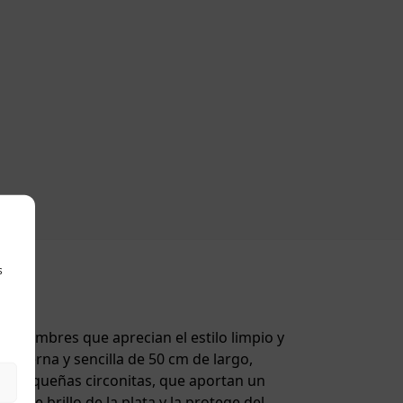
s
ra hombres que aprecian el estilo limpio y
oderna y sencilla de 50 cm de largo,
con pequeñas circonitas, que aportan un
noble brillo de la plata y la protege del