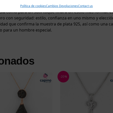
era y durabilidad en el tiempo. Con un peso total de 3,3 gr
Política de cookies
Cambios Devoluciones
Contact us
 día como para un sutil toque final a un estilo más formal. E
ero con seguridad: estilo, confianza en uno mismo y elecció
lidad que confirma la muestra de plata 925, así como una caj
cto para un hombre especial.
ionados
-20%