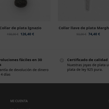
Collar de plata Ignazio
Collar llave de plata Margh
126,40
€
74,40
€
158,00
€
93,00
€
oluciones fáciles en 30
Certificado de calidad
s
Nuestras joyas de plata u
plata de ley 925 pura.
antía de devolución de dinero
14 días
MI CUENTA