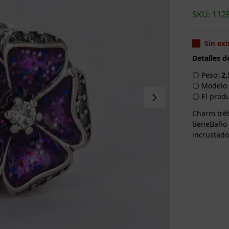
SKU: 112
Sin exi
Detalles d
⚪ Peso:
2,
⚪ Modelo 
⚪ El produ
Charm tréb
tieneBaño 
incrustado