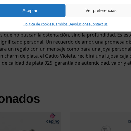
 esculpida con fina plasticidad y recubierta de un rico esma
Aceptar
Ver preferencias
 el rocío de la mañana. El color es profundo, misterioso y 
de movimiento y vida. Un circonio brilla en el centro de la fl
Política de cookies
Cambios Devoluciones
Contact us
 sin perturbar la delicada armonía del diseño. La violeta h
os que no buscan la ostentación, sino la profundidad. Es es
ignificado personal. Un recuerdo de amor, una promesa disc
 para un regalo con un mensaje como para una joya personal p
charm de plata, el Gatito Violeta, recibirá una lujosa caja 
 de calidad de plata 925, garantía de autenticidad, valor y at
ionados