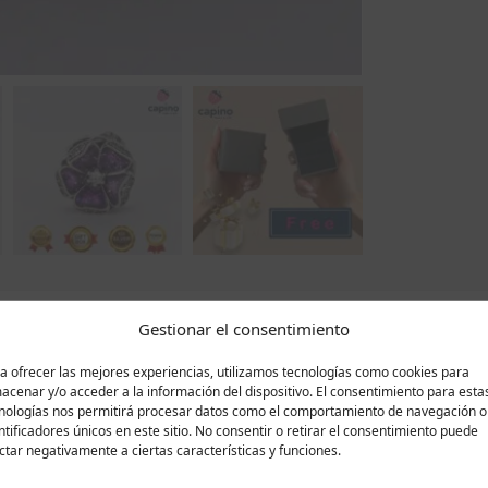
Gestionar el consentimiento
Descripción
Valoraciones
0
a ofrecer las mejores experiencias, utilizamos tecnologías como cookies para
acenar y/o acceder a la información del dispositivo. El consentimiento para esta
quisita pieza de joyería con una profunda historia de ternu
nologías nos permitirá procesar datos como el comportamiento de navegación o
ntificadores únicos en este sitio. No consentir o retirar el consentimiento puede
lta calidad y con un peso tangible de 2,5 gramos, crea una 
ctar negativamente a ciertas características y funciones.
 fue creado con precisión y atención al detalle. El baño de r
 realza sus elegantes líneas y le otorga una belleza durade