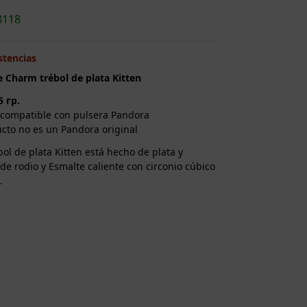
8118
stencias
e Charm trébol de plata Kitten
5 гр.
compatible con pulsera Pandora
cto no es un Pandora original
ol de plata Kitten está hecho de plata y
de rodio y Esmalte caliente con circonio cúbico
.