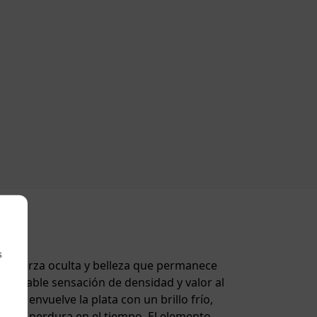
s
ra, fuerza oculta y belleza que permanece
agradable sensación de densidad y valor al
odio envuelve la plata con un brillo frío,
ra que perdura en el tiempo. El elemento