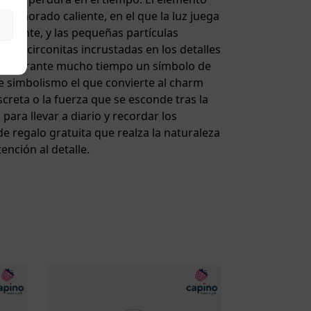
lte morado caliente, en el que la luz juega
vibrante, y las pequeñas partículas
or, y circonitas incrustadas en los detalles
a sido durante mucho tiempo un símbolo de
te simbolismo el que convierte al charm
reta o la fuerza que se esconde tras la
ara llevar a diario y recordar los
de regalo gratuita que realza la naturaleza
ención al detalle.