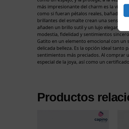
más impresionante del charm es la violeta,
como si fueran pétalos reales, bañados por
brillantes del esmalte crean una sensación 
añaden un brillo sutil y un lujo elegante,
modestia, fidelidad y sentimientos sincer
Gatito en un elemento emocional con un s
delicada belleza. Es la opción ideal tanto
sentimientos más preciados. Al comprar un 
especial de la joya, así como un certificado
Productos relac