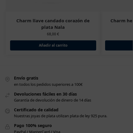
Charm llave candado corazón de
Charm her
plata Nala
68,00
€
Añadir al carrito
Envío gratis
en todos los pedidos superiores a 100€
Devoluciones fáciles en 30 días
Garantía de devolución de dinero de 14 días
Certificado de calidad
Nuestras joyas de plata utilizan plata de ley 925 pura.
Pago 100% seguro
PayPal / MasterCard / Visa