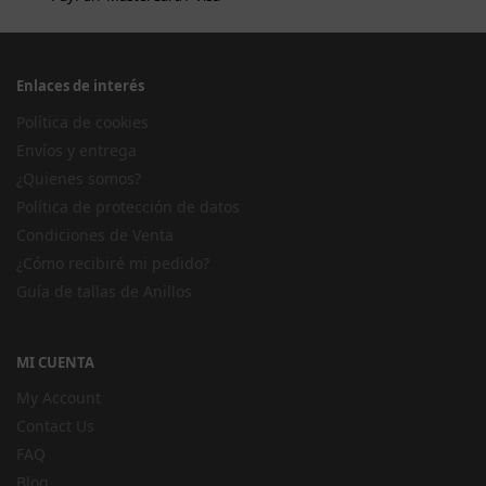
Enlaces de interés
Política de cookies
Envíos y entrega
¿Quienes somos?
Política de protección de datos
Condiciones de Venta
¿Cómo recibiré mi pedido?
Guía de tallas de Anillos
MI CUENTA
My Account
Contact Us
FAQ
Blog