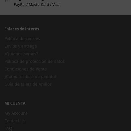
PayPal / MasterCard / Visa
Enlaces de interés
Política de cookies
Envíos y entrega
¿Quienes somos?
Política de protección de datos
Condiciones de Venta
¿Cómo recibiré mi pedido?
Guía de tallas de Anillos
MI CUENTA
My Account
Contact Us
FAQ