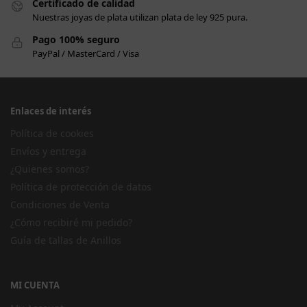
Certificado de calidad
Nuestras joyas de plata utilizan plata de ley 925 pura.
Pago 100% seguro
PayPal / MasterCard / Visa
Enlaces de interés
Política de cookies
Envíos y entrega
¿Quienes somos?
Política de protección de datos
Condiciones de Venta
¿Cómo recibiré mi pedido?
Guía de tallas de Anillos
MI CUENTA