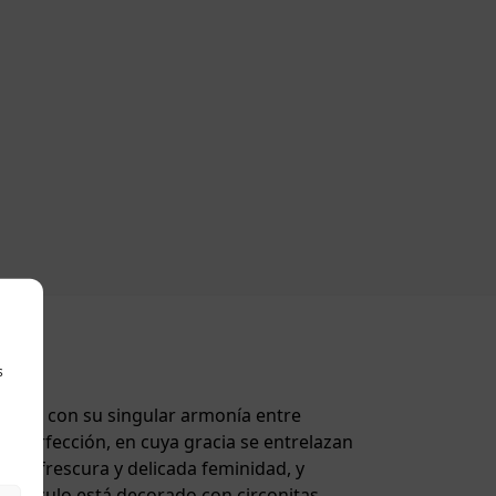
s
ionar con su singular armonía entre
 y perfección, en cuya gracia se entrelazan
n de frescura y delicada feminidad, y
el círculo está decorado con circonitas