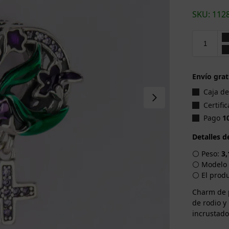
SKU: 112
Envío grat
Caja d
Certifi
Pago
1
Detalles 
⚪ Peso:
3,
⚪ Modelo 
⚪ El produ
Charm de p
de rodio y
incrustado