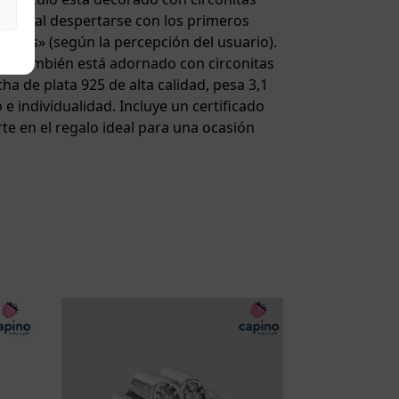
flores al despertarse con los primeros
 «más» (según la percepción del usuario).
es. También está adornado con circonitas
ha de plata 925 de alta calidad, pesa 3,1
 individualidad. Incluye un certificado
rte en el regalo ideal para una ocasión