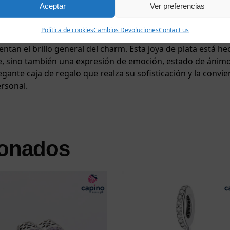
Aceptar
Ver preferencias
n efecto fabuloso que recuerda al rocío matutino sobre las 
ra un símbolo que puede percibirse como una cruz o un signo
Política de cookies
Cambios Devoluciones
Contact us
que deja espacio para sentimientos y significados personal
an el brillo general del charm. Esta joya de plata está hec
, sino también una expresión de emoción, estado de ánimo e
gante caja de regalo que realza su sofisticación y la convie
ersonal.
ionados