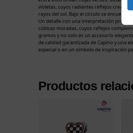
violetas, cuyos radiantes reflejos crean u
rayos del sol. Bajo el círculo se encuent
Un detalle con una interpretación propia 
cúbicas moradas, cuyos reflejos complement
gramos y no solo es un accesorio elegante
de calidad garantizada de Capino y una ele
especial o en un símbolo de inspiración p
Productos relac