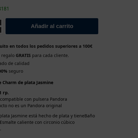
8181
Añadir al carrito
uito en todos los pedidos superiores a 100€
e regalo
GRATIS
para cada cliente.
cado de calidad
00%
seguro
de Charm de plata Jasmine
1 гр.
compatible con pulsera Pandora
cto no es un Pandora original
lata Jasmine está hecho de plata y tieneBaño
 Esmalte caliente con circonio cúbico
.