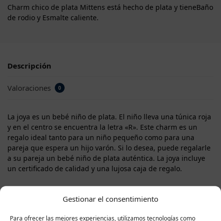
Charm chico de plata Mittens está hecho de plata y tieneBaño
de rodio y Esmalte caliente.
Descripción
Valoraciones
0
La joya es un bebé niño de plata. El niño lleva una túnica roja
y en el centro se encuentra la letra «R». Este charm es un
regalo ideal tanto para un niño pequeño como para una
pareja que espera un hijo varón. Si lo desea, puede regalarle
a su pareja un bebé niño de plata auténtica. La joya incluye
un certificado de calidad y una lujosa caja de regalo.
Gestionar el consentimiento
Para ofrecer las mejores experiencias, utilizamos tecnologías como