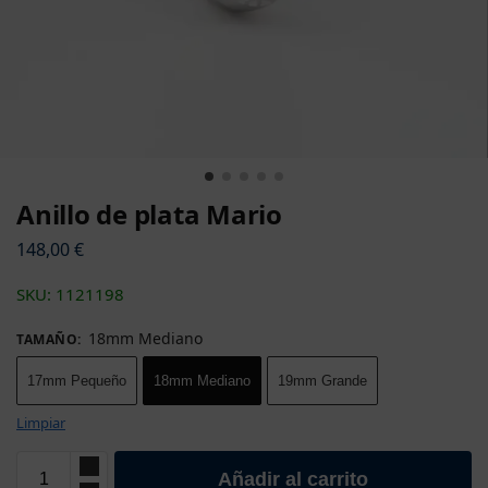
Anillo de plata Mario
148,00
€
SKU: 1121198
18mm Medianо
TAMAÑO
:
17mm Pequeñо
18mm Medianо
19mm Grande
Limpiar
Añadir al carrito