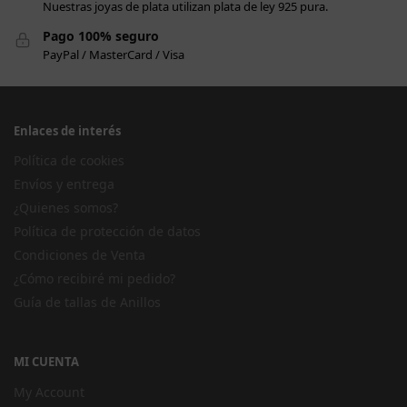
Nuestras joyas de plata utilizan plata de ley 925 pura.
Pago 100% seguro
PayPal / MasterCard / Visa
Enlaces de interés
Política de cookies
Envíos y entrega
¿Quienes somos?
Política de protección de datos
Condiciones de Venta
¿Cómo recibiré mi pedido?
Guía de tallas de Anillos
MI CUENTA
My Account