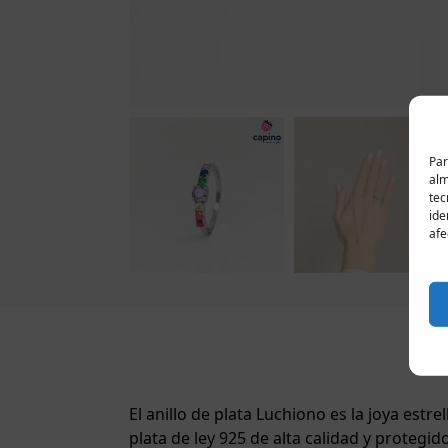
Par
alm
tec
ide
afe
El anillo de plata Luchiono es la joya est
plata de ley 925 de alta calidad y protegid