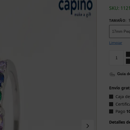
SKU: 112
TAMAÑO
:
17mm Peq
Limpiar
Guia de
Envío grat
Caja d
Certifi
Pago
1
Detalles d