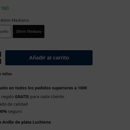
1160
18mm Medianо
ueñо
18mm Medianо
Añadir al carrito
 tallas
uito en todos los pedidos superiores a 100€
e regalo
GRATIS
para cada cliente.
cado de calidad
00%
seguro
e Anillo de plata Luchiono