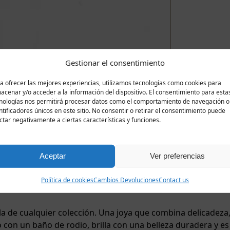
Gestionar el consentimiento
a ofrecer las mejores experiencias, utilizamos tecnologías como cookies para
acenar y/o acceder a la información del dispositivo. El consentimiento para esta
nologías nos permitirá procesar datos como el comportamiento de navegación o
ntificadores únicos en este sitio. No consentir o retirar el consentimiento puede
ctar negativamente a ciertas características y funciones.
Aceptar
Ver preferencias
Política de cookies
Cambios Devoluciones
Contact us
Descripción
Valoraciones
0
rella de cualquier colección. Una joya que combina delicadez
o con un baño de rodio, brilla con una belleza duradera y es 