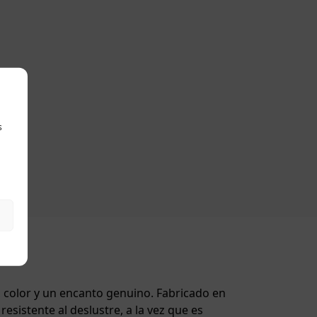
s
a, color y un encanto genuino. Fabricado en
resistente al deslustre, a la vez que es