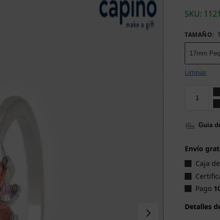
SKU: 112
TAMAÑO
:
17mm Peq
Limpiar
Guia de
Envío grat
Caja d
Certifi
Pago
1
Detalles d