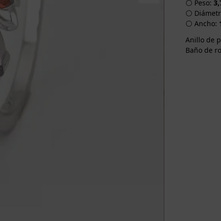
⚪ Peso:
3,
⚪ Diámetro
⚪ Ancho:
Anillo de p
Baño de ro