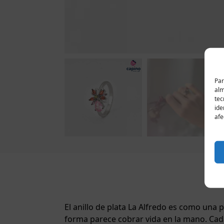
Par
alm
tec
ide
afe
El anillo de plata La Alfredo es como una 
forma parece cobrar vida en la mano. Cada