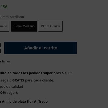
1156
18mm Medianо
ueñо
18mm Medianо
19mm Grande
Añadir al carrito
 tallas
uito en todos los pedidos superiores a 100€
e regalo
GRATIS
para cada cliente.
cado de calidad
00%
seguro
e Anillo de plata flor Alffredo