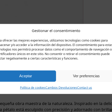
Gestionar el consentimiento
a ofrecer las mejores experiencias, utilizamos tecnologías como cookies para
acenar y/o acceder a la información del dispositivo. El consentimiento para esta
nologías nos permitirá procesar datos como el comportamiento de navegación o
ntificadores únicos en este sitio. No consentir o retirar el consentimiento puede
ctar negativamente a ciertas características y funciones.
Aceptar
Ver preferencias
Política de cookies
Cambios Devoluciones
Contact us
Descripción
Valoraciones
0
pequeña obra maestra de la naturaleza. Inspirado en la delica
 pétalo está esculpido con precisión y adornado con brilla