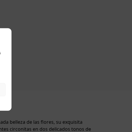
s
da belleza de las flores, su exquisita
ntes circonitas en dos delicados tonos de