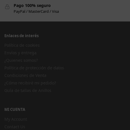
Pago 100% seguro
PayPal / MasterCard / Visa
Enlaces de interés
Política de cookies
Envíos y entrega
¿Quienes somos?
Política de protección de datos
Condiciones de Venta
¿Cómo recibiré mi pedido?
Guía de tallas de Anillos
MI CUENTA
My Account
Contact Us