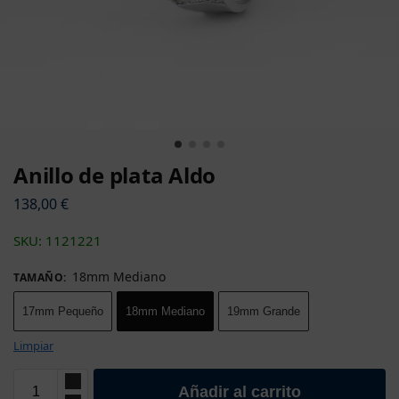
Anillo de plata Aldo
138,00
€
SKU: 1121221
18mm Medianо
TAMAÑO
:
17mm Pequeñо
18mm Medianо
19mm Grande
Limpiar
Añadir al carrito